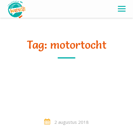
Skip
to
content
Tag:
motortocht
Kiwanis Nazomer
motortoertocht voor
Buutvrij
2 augustus 2018