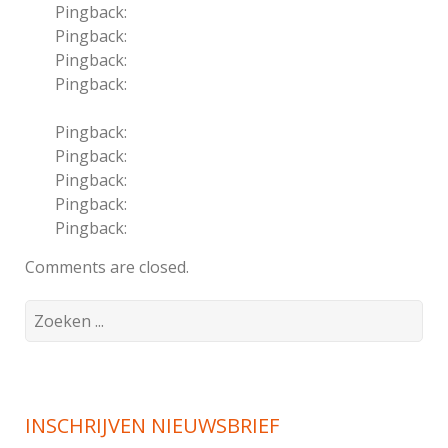
Pingback:
doxycycline 100mg bid
Pingback:
5mg cialis price
Pingback:
bupropion hcl xl drug class
Pingback:
terbinafine nail fungus treatment
guide
Pingback:
ivermectin treatment questions
Pingback:
nitric oxide pathway explanation
Pingback:
augmentin usage overview
Pingback:
bronchitis airway inflammation
Pingback:
sinusitis treatment
Comments are closed.
Search
for:
INSCHRIJVEN NIEUWSBRIEF