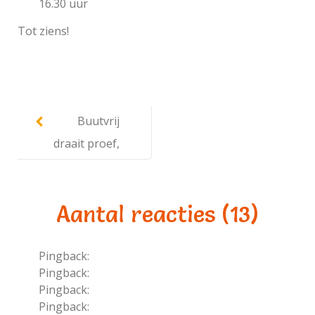
16.30 uur
Tot ziens!
Post
navigation
Buutvrij
draait proef,
openingstijd
en worden
Aantal reacties (13)
gedeeld via
Social Media
Pingback:
what does sertraline do
Pingback:
what is cenforce
Pingback:
vidalista tadalafil
Pingback:
minoxidil reddit female